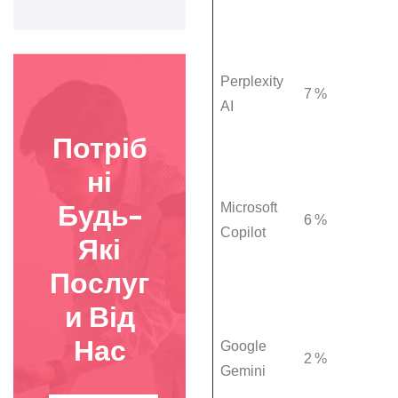
Perplexity
7 %
AI
Потріб
Ні
Будь-
Microsoft
6 %
Copilot
Які
Послуг
И
Від
Нас
Google
2 %
Gemini