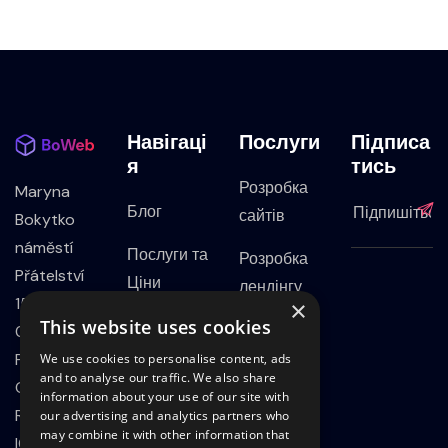
Навігаці
Послуги
Підписа
Я
Тись
Розробка
Maryna
Блог
сайтів
Bokytko
náměstí
Послуги та
Розробка
Přátelství
Ціни
лендінгу
1518/3, 102
×
Портфоліо
This website uses cookies
Cайт на
00,
WordPress
Prague,
We use cookies to personalise content, ads
Контакти
and to analyse our traffic. We also share
Czech
information about your use of our site with
SEO
Privacy
Republic
our advertising and analytics partners who
просуванн
may combine it with other information that
Policy
IČO: