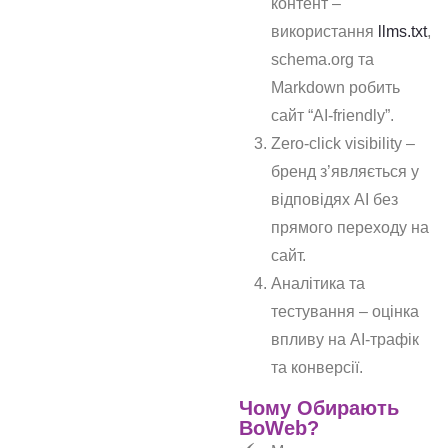
контент –
використання
llms.txt
,
schema.org та
Markdown робить
сайт “AI‑friendly”.
Zero-click visibility –
бренд з’являється у
відповідях AI без
прямого переходу на
сайт.
Аналітика та
тестування – оцінка
впливу на AI-трафік
та конверсії.
Чому Обирають
BoWeb?