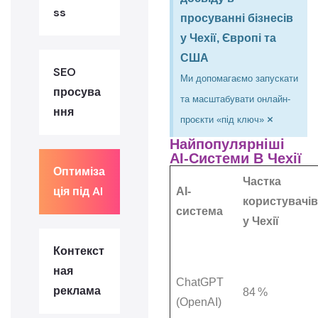
ss
просуванні бізнесів
у Чехії, Європі та
США
SEO
Ми допомагаємо запускати
просува
та масштабувати онлайн-
ння
×
проєкти «під ключ»
Найпопулярніші
AI-Системи В Чехії
Оптиміза
Частка
ція під AI
AI-
користувачів
система
у Чехії
Контекст
ная
ChatGPT
реклама
84 %
(OpenAI)