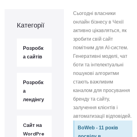
Сьогодні власники
онлайн бізнесу в Чехії
Категорії
активно цікавляться, як
зробити свій сайт
Розробк
помітним для AI‑систем.
а сайтів
Генеративні моделі, чат
боти та інтелектуальні
пошукові алгоритми
Розробк
стають важливим
а
каналом для просування
лендінгу
бренду та сайту,
залучення клієнтів і
автоматизації відповідей.
Cайт на
BoWeb - 11 років
WordPre
досвіду в